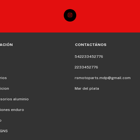
ACIÓN
CONTACTÁNOS
542233452776
2233452776
rios
rsmotoparts.mdp@gmail.com
icion
Mar del plata
sorios aluminio
iones enduro
o
IGNS