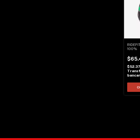
RIDEFI
100%
$65.
$52.3
Transf
bancar
C