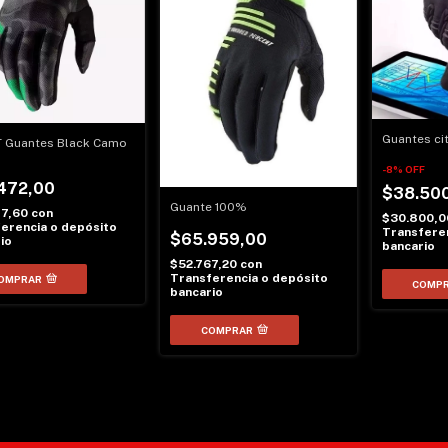
Guantes ci
T Guantes Black Camo
-
8
%
OFF
472,00
$38.50
Guante 100%
77,60
con
$30.800,
erencia o depósito
Transferen
$65.959,00
io
bancario
$52.767,20
con
Transferencia o depósito
OMPRAR
COMP
bancario
COMPRAR