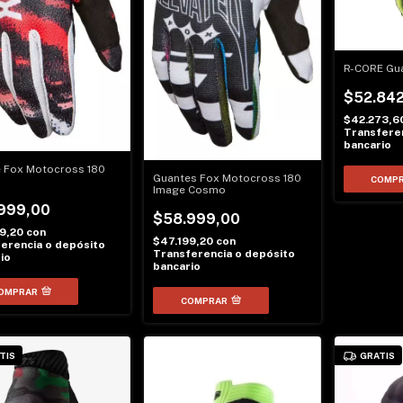
R-CORE Gu
$52.842
$42.273,6
Transferen
bancario
 Fox Motocross 180
Guantes Fox Motocross 180
COMP
Image Cosmo
999,00
$58.999,00
99,20
con
$47.199,20
con
erencia o depósito
Transferencia o depósito
io
bancario
OMPRAR
COMPRAR
TIS
GRATIS