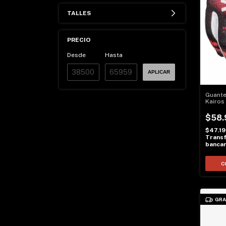
TALLES
PRECIO
Desde
Hasta
APLICAR
Guante
Kairos
$58.
$47.1
Transf
bancar
C
GRA