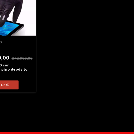
ty
0,00
$42.000,00
00
con
cia o depósito
RAR