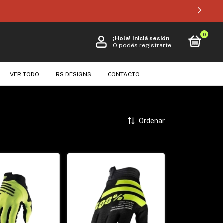
0
¡Hola!
Iniciá sesión
O podés registrarte
VER TODO
RS DESIGNS
CONTACTO
Ordenar