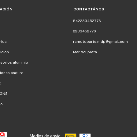
ACIÓN
CONTACTÁNOS
542233452776
2233452776
rios
rsmotoparts.mdp@gmail.com
icion
Mar del plata
sorios aluminio
iones enduro
o
IGNS
to
Medios de envío