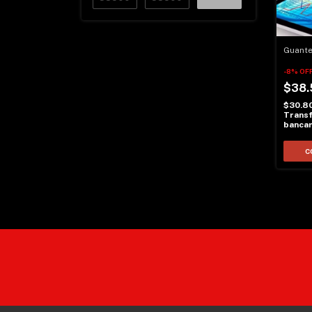
Guante
-
8
%
OF
$38.
$30.8
Transf
bancar
C