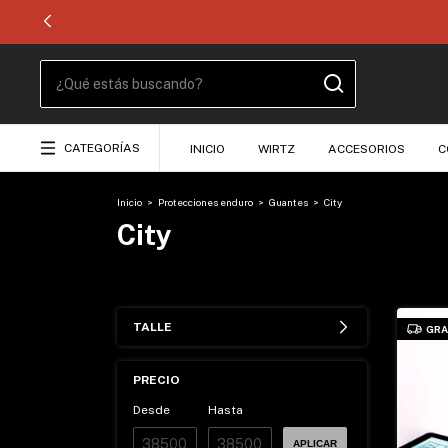
CATEGORÍAS
INICIO
WIRTZ
ACCESORIOS
C
Inicio
>
Protecciones enduro
>
Guantes
>
City
City
TALLE
GRA
PRECIO
Desde
Hasta
APLICAR