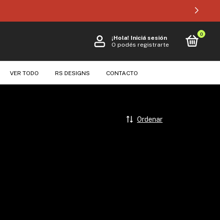
0
¡Hola!
Iniciá sesión
O podés registrarte
VER TODO
RS DESIGNS
CONTACTO
Ordenar