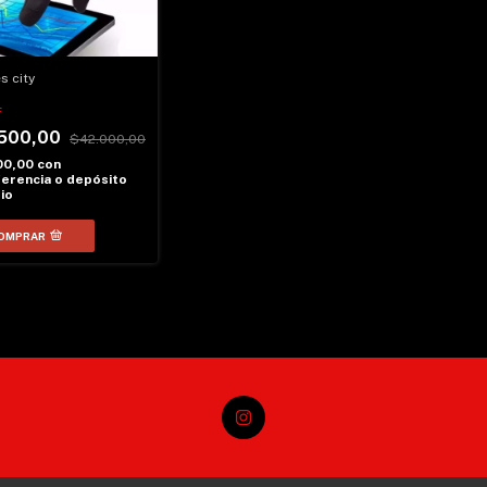
s city
F
500,00
$42.000,00
00,00
con
erencia o depósito
io
OMPRAR