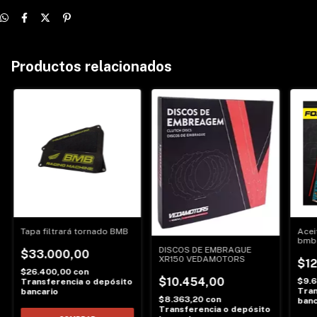
Productos relacionados
Tapa filtrará tornado BMB
Aceit
bmb
DISCOS DE EMBRAGUE
$33.000,00
XR150 VEDAMOTORS
$12
$26.400,00
con
$10.454,00
$9.
Transferencia o depósito
Tran
bancario
$8.363,20
con
banc
Transferencia o depósito