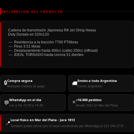
DESCRIPCION DEL PRODUCTO
Cadena de transmisión Japonesa RK sin Oring Heavy
Duty Dorada en 520x120
Resistencia a la tracción 7700 FT/libras
Peso 3.51 libras
Desplazamiento hasta 400cc (calle) 250cc (offroad)
IDEAL TORNADO hasta corona 51 dientes
Compra segura
Envios a todo Argentina
🔒
🚚
Multiples medios de pago
Correo argentino
WhatsApp en el dia
+16.000 pedidos
⭐
💬
Lun a Vie 10:30 a 16:30
Desde 2022 en Mar del Plata
Local fisico en Mar del Plata - Jara 1813
📍
Tambien podes retirar por el local coordinando por WhatsApp al 223 345-2776