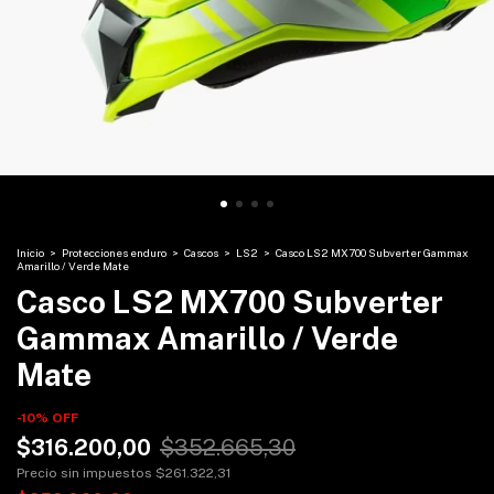
Inicio
>
Protecciones enduro
>
Cascos
>
LS2
>
Casco LS2 MX700 Subverter Gammax
Amarillo / Verde Mate
Casco LS2 MX700 Subverter
Gammax Amarillo / Verde
Mate
-
10
%
OFF
$316.200,00
$352.665,30
Precio sin impuestos
$261.322,31