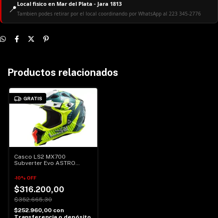
Local fisico en Mar del Plata - Jara 1813
📍
Tambien podes retirar por el local coordinando por WhatsApp al 223 345-2776
Productos relacionados
GRATIS
Casco LS2 MX700
Subverter Evo ASTRO
Verde / Amarillo
-
10
%
OFF
$316.200,00
$352.665,30
$252.960,00
con
Transferencia o depósito