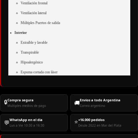
Ventilación frontal
Ventilación lateral
Múltiples Puertos de salida
Interior
Extraíble y lavable
Transpirable
Hipoalergénico
Espuma cortada con láser
Compra segura
Envios a todo Argentina
🔒
🚚
Multiples medios de pago
Correo argentino
WhatsApp en el dia
+16.000 pedidos
⭐
💬
Lun a Vie 10:30 a 16:30
Desde 2022 en Mar del Plata