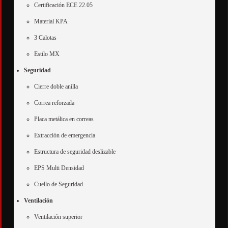
Certificación ECE 22.05
Material KPA
3 Calotas
Estilo MX
Seguridad
Cierre doble anilla
Correa reforzada
Placa metálica en correas
Extracción de emergencia
Estructura de seguridad deslizable
EPS Multi Densidad
Cuello de Seguridad
Ventilación
Ventilación superior