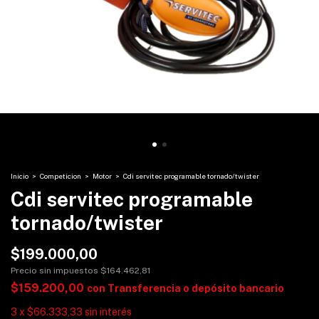
Inicio
>
Competicion
>
Motor
>
Cdi servitec programable tornado/twister
Cdi servitec programable
tornado/twister
$199.000,00
Precio sin impuestos
$164.462,81
$159.200,00
con
Transferencia o depósito bancario
3
x
$66.333,33
sin interés