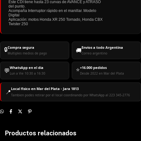
Este CDI tiene hasta 23 curvas de AVANCE y ATRASO
del punto.
Acompaña Interruptor rápido en el manillar. Modelo
Digital
Aplicación: motos Honda XR 250 Tornado, Honda CBX
Twister 250
Compra segura
Envios a todo Argentina
🔒
🚚
Multiples medios de pago
Correo argentino
WhatsApp en el dia
+16.000 pedidos
⭐
💬
Lun a Vie 10:30 a 16:30
Desde 2022 en Mar del Plata
Local fisico en Mar del Plata - Jara 1813
📍
Tambien podes retirar por el local coordinando por WhatsApp al 223 345-2776
Productos relacionados