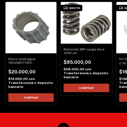
GRATIS
G
Resortes MPI carga dura
3091 x4
Disco embrague
Kit 
$85.000,00
VEDAMOTORS
y cg
tornado/twistter
$68.000,00
con
$20.000,00
$1
Transferencia o depósito
bancario
$16.000,00
con
$13
Transferencia o depósito
Tran
bancario
banc