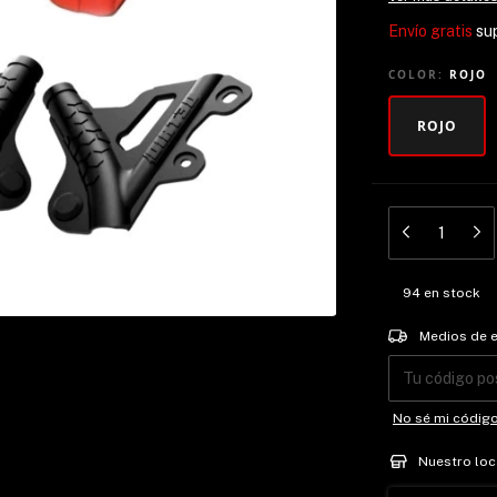
Envío gratis
su
COLOR:
ROJO
ROJO
94
en stock
Entregas para el
Medios de 
No sé mi códig
Nuestro loc