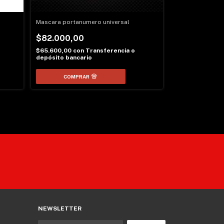
Tapas Motor Dir
$22.000,00
Mascara portanumero universal
$17.600,00
con
$82.000,00
depósito banca
$65.600,00
con
Transferencia o
2 colores
depósito bancario
COMPR
NEWSLETTER