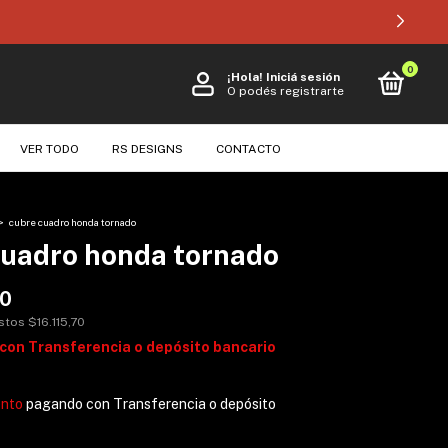
0
¡Hola!
Iniciá sesión
O podés registrarte
VER TODO
RS DESIGNS
CONTACTO
>
cubre cuadro honda tornado
cuadro honda tornado
00
estos
$16.115,70
con
Transferencia o depósito bancario
ento
pagando con Transferencia o depósito
s