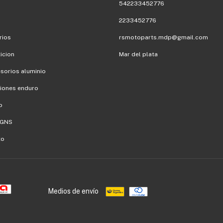
542233452776
2233452776
rios
rsmotoparts.mdp@gmail.com
icion
Mar del plata
sorios aluminio
iones enduro
o
IGNS
to
Medios de envío