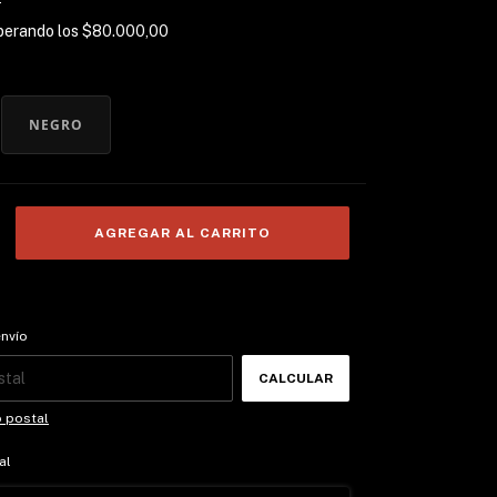
perando los
$80.000,00
NEGRO
 CP:
CAMBIAR CP
envío
CALCULAR
o postal
al