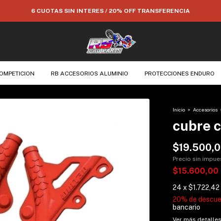
6 CUOTAS SIN INTERES / 20% OFF TRANSFERENCIA
OMPETICION
RB ACCESORIOS ALUMINIO
PROTECCIONES ENDURO
Inicio
>
Accesorios
cubre 
$19.500,
Precio sin impu
$15.600,00
24
x
$1.722,42
20% de descu
bancario
Ver más detalle