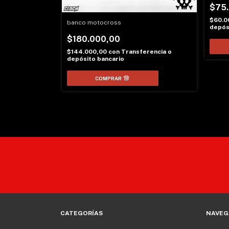
$75
$60.0
ster
banco motocross
depós
$180.000,00
encia o
$144.000,00
con
Transferencia o
depósito bancario
CATEGORÍAS
NAVEG