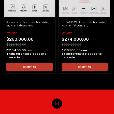
Kit wirtz wr5 28mm tornado,
Kit W3D Wirtz 28mm tornado,
xr, xre, falcon, etc
xr, xre, falcon, etc
-
7
%
OFF
-
7
%
OFF
$263.000,00
$274.000,00
$283.800,00
$295.900,00
$210.400,00
con
$219.200,00
con
Transferencia o depósito
Transferencia o depósito
bancario
bancario
COMPRAR
COMPRAR