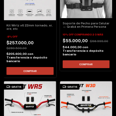
Soporte de Pecho para Celular
Kit Wirtz x6 22mm tornado, xr,
— Grabá en Primera Persona
xre, etc
10% OFF
COMPRANDO 2 O MÁS
-
8
%
OFF
$55.000,00
$58.999,00
$257.000,00
$44.000,00
con
$280.500,00
Transferencia o depósito
$205.600,00
con
bancario
Transferencia o depósito
bancario
COMPRAR
GRATIS
GRATIS